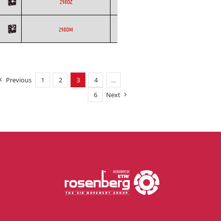
ETRI
Axial
DC
298DZ
ETRI
Axial
DC
298DM
Previous
1
2
3
4
…
6
Next