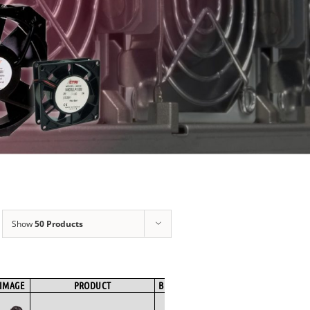
Show
50 Products
IMAGE
PRODUCT
BRAND
FAN TYPE
MOTOR TYPE
SPE