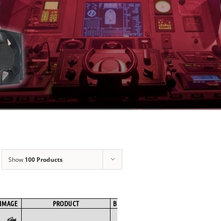
Show
100 Products
IMAGE
PRODUCT
BRAND
FAN TYPE
MOTOR TYPE
SPE