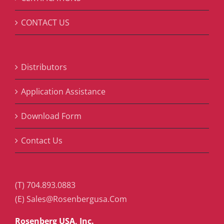
CONTACT US
Distributors
Application Assistance
Download Form
Contact Us
(T) 704.893.0883
(E) Sales@Rosenbergusa.Com
Rosenberg USA, Inc.